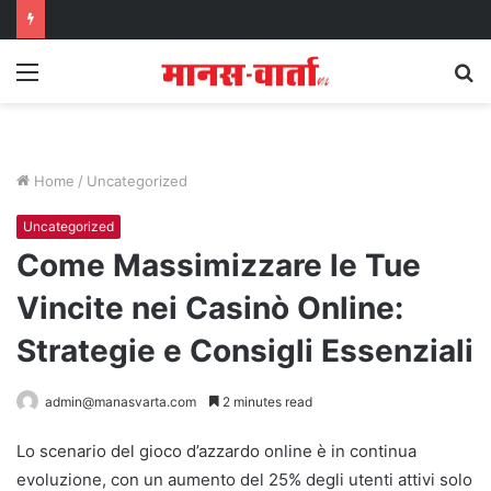
Menu
S
fo
Home
/
Uncategorized
Uncategorized
Come Massimizzare le Tue
Vincite nei Casinò Online:
Strategie e Consigli Essenziali
admin@manasvarta.com
2 minutes read
Lo scenario del gioco d’azzardo online è in continua
evoluzione, con un aumento del 25% degli utenti attivi solo