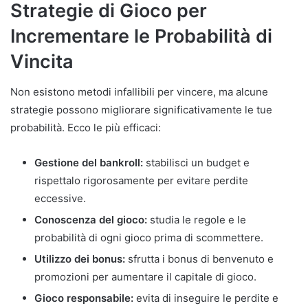
Strategie di Gioco per
Incrementare le Probabilità di
Vincita
Non esistono metodi infallibili per vincere, ma alcune
strategie possono migliorare significativamente le tue
probabilità. Ecco le più efficaci:
Gestione del bankroll:
stabilisci un budget e
rispettalo rigorosamente per evitare perdite
eccessive.
Conoscenza del gioco:
studia le regole e le
probabilità di ogni gioco prima di scommettere.
Utilizzo dei bonus:
sfrutta i bonus di benvenuto e
promozioni per aumentare il capitale di gioco.
Gioco responsabile:
evita di inseguire le perdite e