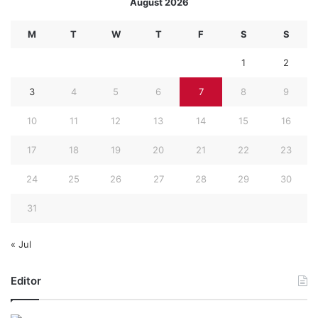
August 2026
M
T
W
T
F
S
S
1
2
3
4
5
6
7
8
9
10
11
12
13
14
15
16
17
18
19
20
21
22
23
24
25
26
27
28
29
30
31
« Jul
Editor