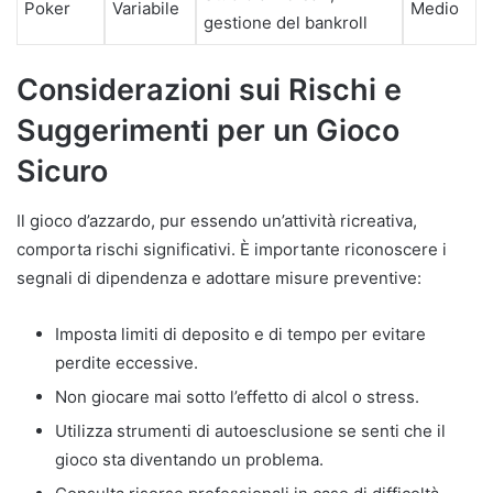
Poker
Variabile
Medio
gestione del bankroll
Considerazioni sui Rischi e
Suggerimenti per un Gioco
Sicuro
Il gioco d’azzardo, pur essendo un’attività ricreativa,
comporta rischi significativi. È importante riconoscere i
segnali di dipendenza e adottare misure preventive:
Imposta limiti di deposito e di tempo per evitare
perdite eccessive.
Non giocare mai sotto l’effetto di alcol o stress.
Utilizza strumenti di autoesclusione se senti che il
gioco sta diventando un problema.