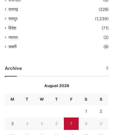
राजनीति
(9)
रायगढ़
(228)
रायपुर
(1,339)
विदेश
(71)
व्यापार
(2)
सक्ती
(8)
Archive
August 2026
M
T
W
T
F
S
S
1
2
3
4
5
6
7
8
9