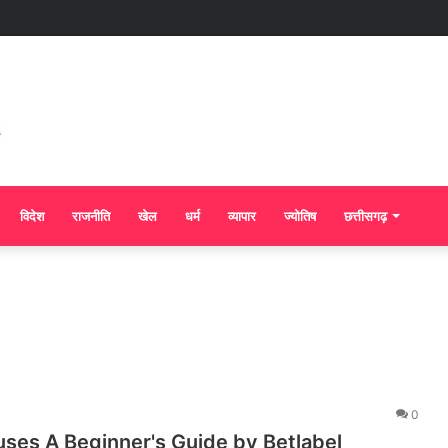
विदेश
राजनीति
खेल
धर्म
व्यापार
ज्योतिष
छत्तीसगढ़
0
ses A Beginner's Guide by Betlabel