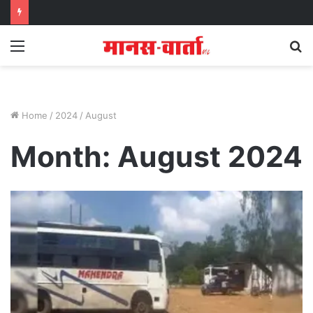
Menu
S
fo
Home
/
2024
/
August
Month:
August 2024