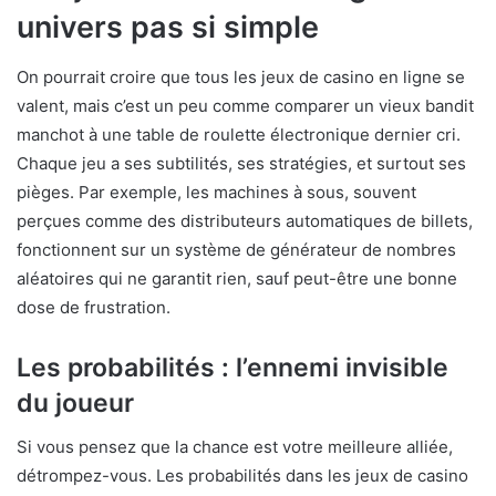
univers pas si simple
On pourrait croire que tous les jeux de casino en ligne se
valent, mais c’est un peu comme comparer un vieux bandit
manchot à une table de roulette électronique dernier cri.
Chaque jeu a ses subtilités, ses stratégies, et surtout ses
pièges. Par exemple, les machines à sous, souvent
perçues comme des distributeurs automatiques de billets,
fonctionnent sur un système de générateur de nombres
aléatoires qui ne garantit rien, sauf peut-être une bonne
dose de frustration.
Les probabilités : l’ennemi invisible
du joueur
Si vous pensez que la chance est votre meilleure alliée,
détrompez-vous. Les probabilités dans les jeux de casino