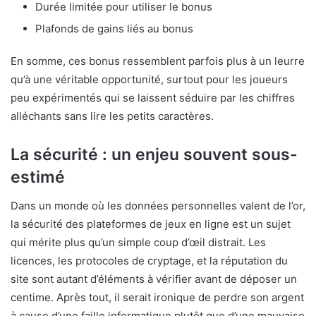
Durée limitée pour utiliser le bonus
Plafonds de gains liés au bonus
En somme, ces bonus ressemblent parfois plus à un leurre
qu’à une véritable opportunité, surtout pour les joueurs
peu expérimentés qui se laissent séduire par les chiffres
alléchants sans lire les petits caractères.
La sécurité : un enjeu souvent sous-
estimé
Dans un monde où les données personnelles valent de l’or,
la sécurité des plateformes de jeux en ligne est un sujet
qui mérite plus qu’un simple coup d’œil distrait. Les
licences, les protocoles de cryptage, et la réputation du
site sont autant d’éléments à vérifier avant de déposer un
centime. Après tout, il serait ironique de perdre son argent
à cause d’une faille informatique plutôt que d’une mauvaise