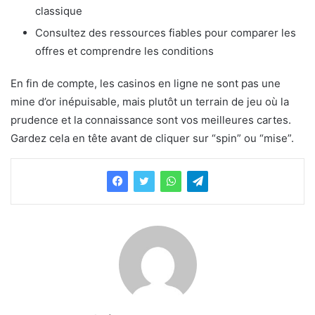
classique
Consultez des ressources fiables pour comparer les
offres et comprendre les conditions
En fin de compte, les casinos en ligne ne sont pas une
mine d’or inépuisable, mais plutôt un terrain de jeu où la
prudence et la connaissance sont vos meilleures cartes.
Gardez cela en tête avant de cliquer sur “spin” ou “mise”.