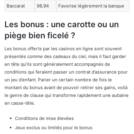
Baccarat
98,94
Favorise légèrement la banque
Les bonus : une carotte ou un
piège bien ficelé ?
Les bonus offerts par les casinos en ligne sont souvent
présentés comme des cadeaux du ciel, mais il faut garder
en tête qu’ils sont généralement accompagnés de
conditions qui feraient passer un contrat d’assurance pour
un jeu d’enfant. Parier un certain nombre de fois le
montant du bonus avant de pouvoir retirer ses gains, voilà
le genre de clause qui transforme rapidement une aubaine
en casse-tête.
Conditions de mise élevées
Jeux exclus ou limités pour le bonus