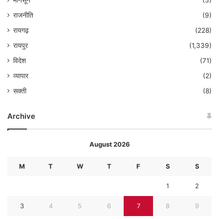
मानसून
(3)
राजनीति
(9)
रायगढ़
(228)
रायपुर
(1,339)
विदेश
(71)
व्यापार
(2)
सक्ती
(8)
Archive
August 2026
M
T
W
T
F
S
S
1
2
3
4
5
6
7
8
9