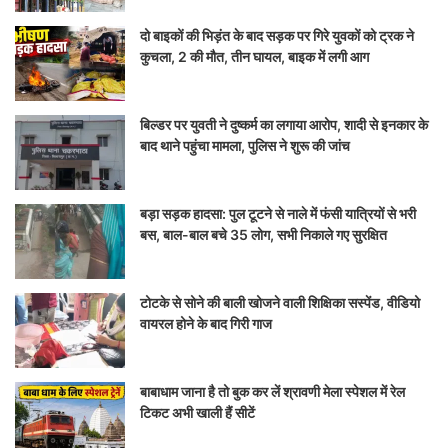
दो बाइकों की भिड़ंत के बाद सड़क पर गिरे युवकों को ट्रक ने
कुचला, 2 की मौत, तीन घायल, बाइक में लगी आग
बिल्डर पर युवती ने दुष्कर्म का लगाया आरोप, शादी से इनकार के
बाद थाने पहुंचा मामला, पुलिस ने शुरू की जांच
बड़ा सड़क हादसा: पुल टूटने से नाले में फंसी यात्रियों से भरी
बस, बाल-बाल बचे 35 लोग, सभी निकाले गए सुरक्षित
टोटके से सोने की बाली खोजने वाली शिक्षिका सस्पेंड, वीडियो
वायरल होने के बाद गिरी गाज
बाबाधाम जाना है तो बुक कर लें श्रावणी मेला स्पेशल में रेल
टिकट अभी खाली हैं सीटें