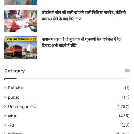
टोटके से सोने की बाली खोजने वाली शिक्षिका सस्पेंड, वीडियो
वायरल होने के बाद गिरी गाज
बाबाधाम जाना है तो बुक कर लें श्रावणी मेला स्पेशल में रेल
टिकट अभी खाली हैं सीटें
Category
Betlabel
(1)
public
(14)
Uncategorized
(1,292)
कोरबा
(435)
खेल
(20)