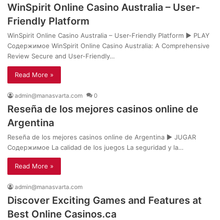
WinSpirit Online Casino Australia – User-
Friendly Platform
WinSpirit Online Casino Australia – User-Friendly Platform ▶️ PLAY
Содержимое WinSpirit Online Casino Australia: A Comprehensive
Review Secure and User-Friendly…
Read More »
admin@manasvarta.com
0
Reseña de los mejores casinos online de
Argentina
Reseña de los mejores casinos online de Argentina ▶️ JUGAR
Содержимое La calidad de los juegos La seguridad y la…
Read More »
admin@manasvarta.com
Discover Exciting Games and Features at
Best Online Casinos.ca