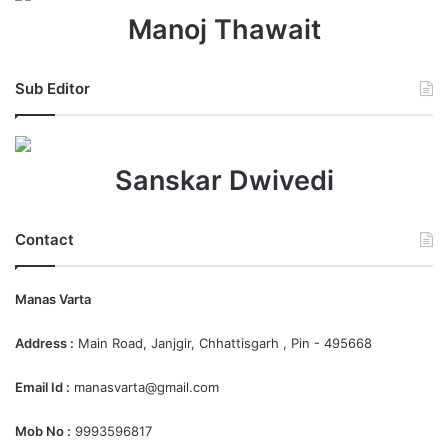
Manoj Thawait
Sub Editor
Sanskar Dwivedi
Contact
Manas Varta
Address :
Main Road, Janjgir, Chhattisgarh , Pin - 495668
Email Id :
manasvarta@gmail.com
Mob No :
9993596817