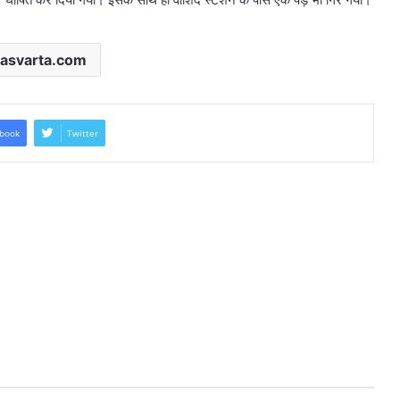
asvarta.com
book
Twitter