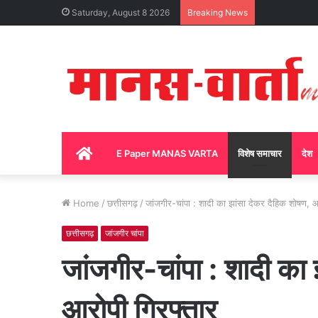
Saturday, August 8 2026
Breaking News
Home
E Paper MANAS VARTA
विशेष समाचार
देश
Home
/
छत्तीसगढ़
/
जांजगीर-चांपा : शादी का झांसा देकर दैहिक शोषण, आ
छत्तीसगढ़
जांजगीर चांपा
जांजगीर-चांपा : शादी का
आरोपी गिरफ्तार