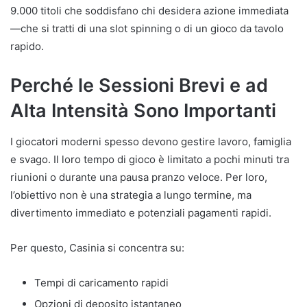
9.000 titoli che soddisfano chi desidera azione immediata
—che si tratti di una slot spinning o di un gioco da tavolo
rapido.
Perché le Sessioni Brevi e ad
Alta Intensità Sono Importanti
I giocatori moderni spesso devono gestire lavoro, famiglia
e svago. Il loro tempo di gioco è limitato a pochi minuti tra
riunioni o durante una pausa pranzo veloce. Per loro,
l’obiettivo non è una strategia a lungo termine, ma
divertimento immediato e potenziali pagamenti rapidi.
Per questo, Casinia si concentra su:
Tempi di caricamento rapidi
Opzioni di deposito istantaneo