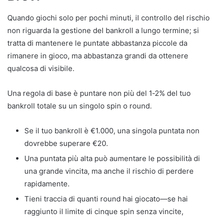
Quando giochi solo per pochi minuti, il controllo del rischio
non riguarda la gestione del bankroll a lungo termine; si
tratta di mantenere le puntate abbastanza piccole da
rimanere in gioco, ma abbastanza grandi da ottenere
qualcosa di visibile.
Una regola di base è puntare non più del 1‑2% del tuo
bankroll totale su un singolo spin o round.
Se il tuo bankroll è €1.000, una singola puntata non
dovrebbe superare €20.
Una puntata più alta può aumentare le possibilità di
una grande vincita, ma anche il rischio di perdere
rapidamente.
Tieni traccia di quanti round hai giocato—se hai
raggiunto il limite di cinque spin senza vincite,