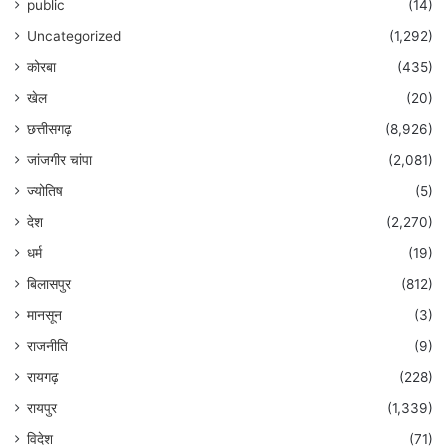
public
(14)
Uncategorized
(1,292)
कोरबा
(435)
खेल
(20)
छत्तीसगढ़
(8,926)
जांजगीर चांपा
(2,081)
ज्योतिष
(5)
देश
(2,270)
धर्म
(19)
बिलासपुर
(812)
मानसून
(3)
राजनीति
(9)
रायगढ़
(228)
रायपुर
(1,339)
विदेश
(71)