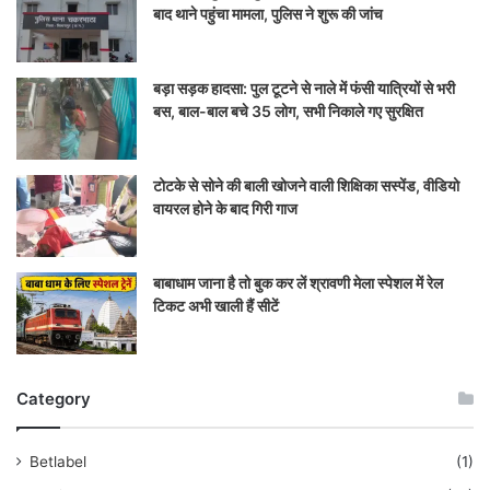
बाद थाने पहुंचा मामला, पुलिस ने शुरू की जांच
बड़ा सड़क हादसा: पुल टूटने से नाले में फंसी यात्रियों से भरी
बस, बाल-बाल बचे 35 लोग, सभी निकाले गए सुरक्षित
टोटके से सोने की बाली खोजने वाली शिक्षिका सस्पेंड, वीडियो
वायरल होने के बाद गिरी गाज
बाबाधाम जाना है तो बुक कर लें श्रावणी मेला स्पेशल में रेल
टिकट अभी खाली हैं सीटें
Category
Betlabel
(1)