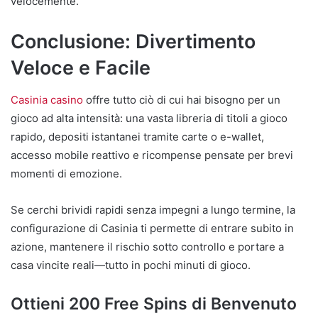
velocemente.
Conclusione: Divertimento
Veloce e Facile
Casinia casino
offre tutto ciò di cui hai bisogno per un
gioco ad alta intensità: una vasta libreria di titoli a gioco
rapido, depositi istantanei tramite carte o e-wallet,
accesso mobile reattivo e ricompense pensate per brevi
momenti di emozione.
Se cerchi brividi rapidi senza impegni a lungo termine, la
configurazione di Casinia ti permette di entrare subito in
azione, mantenere il rischio sotto controllo e portare a
casa vincite reali—tutto in pochi minuti di gioco.
Ottieni 200 Free Spins di Benvenuto