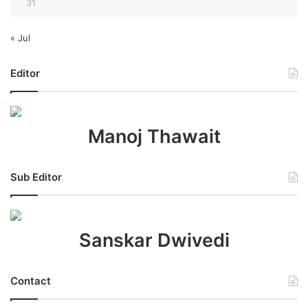
31
« Jul
Editor
Manoj Thawait
Sub Editor
Sanskar Dwivedi
Contact