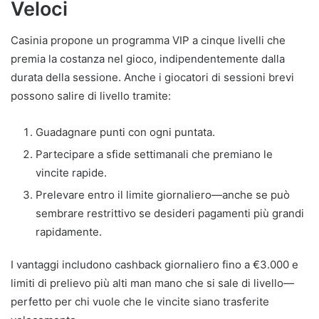
Veloci
Casinia propone un programma VIP a cinque livelli che
premia la costanza nel gioco, indipendentemente dalla
durata della sessione. Anche i giocatori di sessioni brevi
possono salire di livello tramite:
Guadagnare punti con ogni puntata.
Partecipare a sfide settimanali che premiano le
vincite rapide.
Prelevare entro il limite giornaliero—anche se può
sembrare restrittivo se desideri pagamenti più grandi
rapidamente.
I vantaggi includono cashback giornaliero fino a €3.000 e
limiti di prelievo più alti man mano che si sale di livello—
perfetto per chi vuole che le vincite siano trasferite