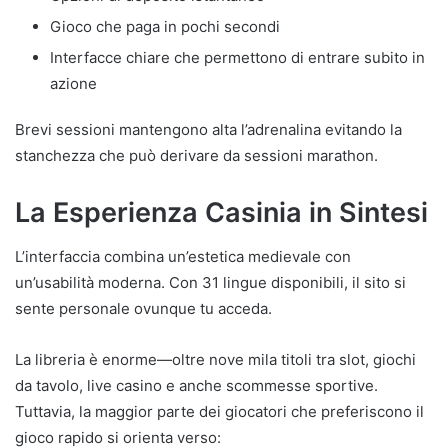
Gioco che paga in pochi secondi
Interfacce chiare che permettono di entrare subito in
azione
Brevi sessioni mantengono alta l’adrenalina evitando la
stanchezza che può derivare da sessioni marathon.
La Esperienza Casinia in Sintesi
L’interfaccia combina un’estetica medievale con
un’usabilità moderna. Con 31 lingue disponibili, il sito si
sente personale ovunque tu acceda.
La libreria è enorme—oltre nove mila titoli tra slot, giochi
da tavolo, live casino e anche scommesse sportive.
Tuttavia, la maggior parte dei giocatori che preferiscono il
gioco rapido si orienta verso: