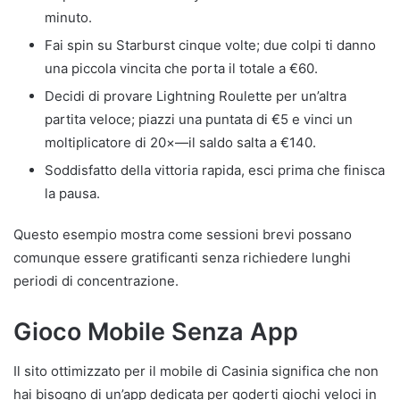
minuto.
Fai spin su Starburst cinque volte; due colpi ti danno
una piccola vincita che porta il totale a €60.
Decidi di provare Lightning Roulette per un’altra
partita veloce; piazzi una puntata di €5 e vinci un
moltiplicatore di 20×—il saldo salta a €140.
Soddisfatto della vittoria rapida, esci prima che finisca
la pausa.
Questo esempio mostra come sessioni brevi possano
comunque essere gratificanti senza richiedere lunghi
periodi di concentrazione.
Gioco Mobile Senza App
Il sito ottimizzato per il mobile di Casinia significa che non
hai bisogno di un’app dedicata per goderti giochi veloci in