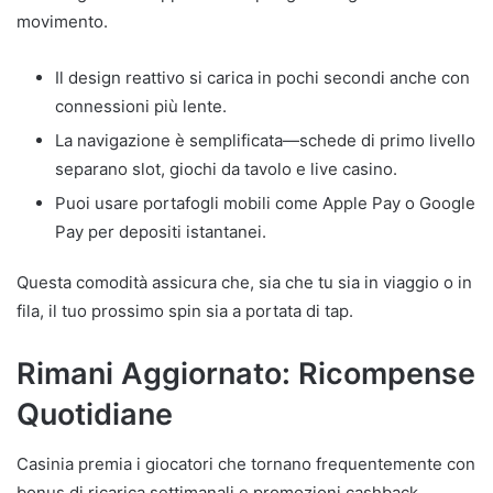
movimento.
Il design reattivo si carica in pochi secondi anche con
connessioni più lente.
La navigazione è semplificata—schede di primo livello
separano slot, giochi da tavolo e live casino.
Puoi usare portafogli mobili come Apple Pay o Google
Pay per depositi istantanei.
Questa comodità assicura che, sia che tu sia in viaggio o in
fila, il tuo prossimo spin sia a portata di tap.
Rimani Aggiornato: Ricompense
Quotidiane
Casinia premia i giocatori che tornano frequentemente con
bonus di ricarica settimanali e promozioni cashback