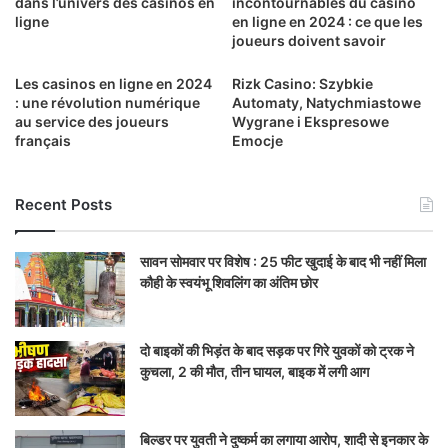
dans l’univers des casinos en
incontournables du casino
ligne
en ligne en 2024 : ce que les
joueurs doivent savoir
Les casinos en ligne en 2024
Rizk Casino: Szybkie
: une révolution numérique
Automaty, Natychmiastowe
au service des joueurs
Wygrane i Ekspresowe
français
Emocje
Recent Posts
सावन सोमवार पर विशेष : 25 फीट खुदाई के बाद भी नहीं मिला
कौही के स्वयंभू शिवलिंग का अंतिम छोर
दो बाइकों की भिड़ंत के बाद सड़क पर गिरे युवकों को ट्रक ने
कुचला, 2 की मौत, तीन घायल, बाइक में लगी आग
बिल्डर पर युवती ने दुष्कर्म का लगाया आरोप, शादी से इनकार के