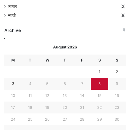
व्यापार
(2)
सक्ती
(8)
Archive
August 2026
M
T
W
T
F
S
S
1
2
3
4
5
6
7
8
9
10
11
12
13
14
15
16
17
18
19
20
21
22
23
24
25
26
27
28
29
30