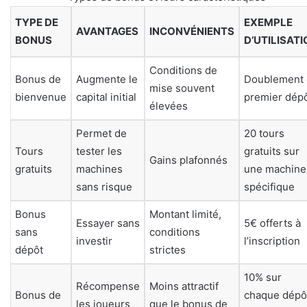
TYPE DE
EXEMPLE
AVANTAGES
INCONVÉNIENTS
BONUS
D’UTILISAT
Conditions de
Bonus de
Augmente le
Doublement
mise souvent
bienvenue
capital initial
premier dép
élevées
Permet de
20 tours
Tours
tester les
gratuits sur
Gains plafonnés
gratuits
machines
une machine
sans risque
spécifique
Bonus
Montant limité,
Essayer sans
5€ offerts à
sans
conditions
investir
l’inscription
dépôt
strictes
10% sur
Récompense
Moins attractif
Bonus de
chaque dépô
les joueurs
que le bonus de