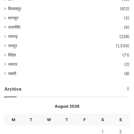
बिलासपुर
(812)
मानसून
(3)
राजनीति
(9)
रायगढ़
(228)
रायपुर
(1,339)
विदेश
(71)
व्यापार
(2)
सक्ती
(8)
Archive
August 2026
M
T
W
T
F
S
S
1
2