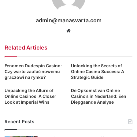
admin@manasvarta.com
Website
Related Articles
Fenomen Dudespin Casino:
Unlocking the Secrets of
Czy warto zaufać nowemu
Online Casino Success: A
graczowi na rynku?
Strategic Guide
Unpacking the Allure of
De Opkomst van Online
Online Casinos: A Closer
Casino’s in Nederland: Een
Look at Imperial Wins
Diepgaande Analyse
Recent Posts