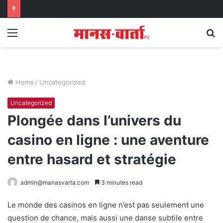
Menu
S
fo
Home
/
Uncategorized
Uncategorized
Plongée dans l’univers du
casino en ligne : une aventure
entre hasard et stratégie
admin@manasvarta.com
3 minutes read
Le monde des casinos en ligne n’est pas seulement une
question de chance, mais aussi une danse subtile entre