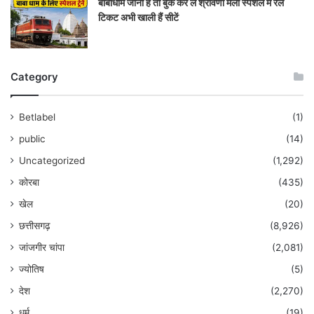
बाबाधाम जाना है तो बुक कर लें श्रावणी मेला स्पेशल में रेल
टिकट अभी खाली हैं सीटें
Category
Betlabel
(1)
public
(14)
Uncategorized
(1,292)
कोरबा
(435)
खेल
(20)
छत्तीसगढ़
(8,926)
जांजगीर चांपा
(2,081)
ज्योतिष
(5)
देश
(2,270)
धर्म
(19)