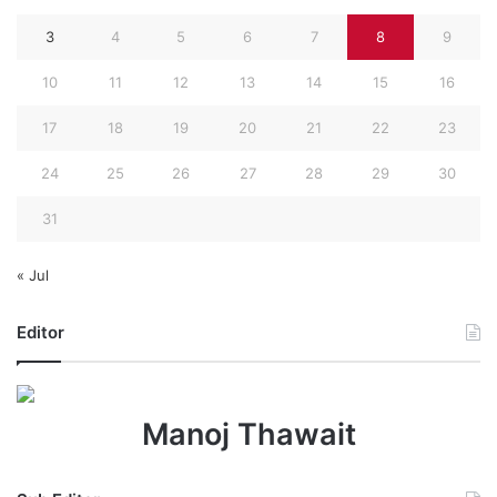
3
4
5
6
7
8
9
10
11
12
13
14
15
16
17
18
19
20
21
22
23
24
25
26
27
28
29
30
31
« Jul
Editor
Manoj Thawait