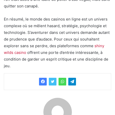
quitter son canapé.
En résumé, le monde des casinos en ligne est un univers
complexe où se mêlent hasard, stratégie, psychologie et
technologie. S’aventurer dans cet univers demande autant
de prudence que d’audace. Pour ceux qui souhaitent
explorer sans se perdre, des plateformes comme
shiny
wilds casino
offrent une porte d’entrée intéressante, à
condition de garder un esprit critique et une discipline de
jeu.