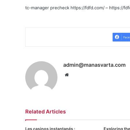
tc-manager precheck https://fdfd.com/ – https://fd
Face
admin@manasvarta.com
Website
Related Articles
Les casinos instantanés :
Exploring the