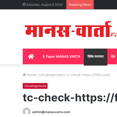
Saturday, August 8 2026
Breaking News
Home
E Paper MANAS VARTA
विशेष समाचार
देश
Home
/
Uncategorized
/
tc-check-https://fdfd.com/
Uncategorized
tc-check-https://
admin@manasvarta.com