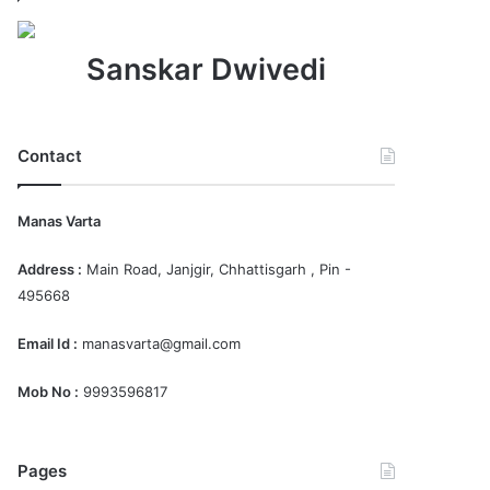
Sanskar Dwivedi
Contact
Manas Varta
Address :
Main Road, Janjgir, Chhattisgarh , Pin -
495668
Email Id :
manasvarta@gmail.com
Mob No :
9993596817
Pages