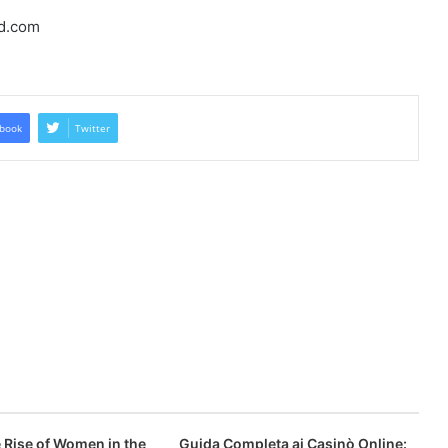
fd.com
book
Twitter
 Rise of Women in the
Guida Completa ai Casinò Online: