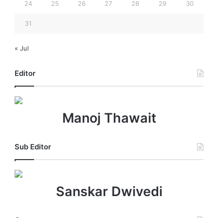
24
25
26
27
28
29
30
31
« Jul
Editor
Manoj Thawait
Sub Editor
Sanskar Dwivedi