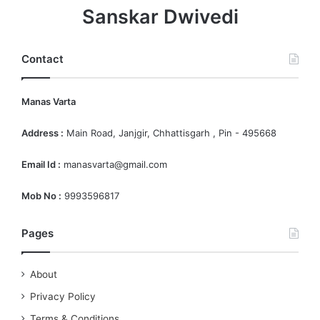
Sanskar Dwivedi
Contact
Manas Varta
Address :
Main Road, Janjgir, Chhattisgarh , Pin - 495668
Email Id :
manasvarta@gmail.com
Mob No :
9993596817
Pages
About
Privacy Policy
Terms & Conditions