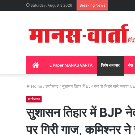
Saturday, August 8 2026
Breaking News
Home
E Paper MANAS VARTA
विशेष समाचार
देश
Home
/
छत्तीसगढ़
/
सुशासन तिहार में BJP नेता से भिड़ने वाले जनपद CEO
छत्तीसगढ़
सुशासन तिहार में BJP न
पर गिरी गाज, कमिश्नर ने र