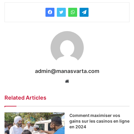
admin@manasvarta.com
Website
Related Articles
Comment maximiser vos
gains sur les casinos en ligne
en 2024