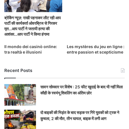
ब्रेकिंग न्यूज़: राखी पहनाकर लौट रही आप
पार्टी की कार्यकर्ता ओवरब्रिज से गिरकर
मृत…आप पार्टी ने जतायी हत्या की
आशंका…आप पार्टी ने किया हंगामा
Il mondo dei casinò online:
Les mystères du jeu en ligne :
tra realtà e illusioni
entre passion et scepticisme
Recent Posts
सावन सोमवार पर विशेष : 25 फीट खुदाई के बाद भी नहीं मिला
कौही के स्वयंभू शिवलिंग का अंतिम छोर
दो बाइकों की भिड़ंत के बाद सड़क पर गिरे युवकों को ट्रक ने
कुचला, 2 की मौत, तीन घायल, बाइक में लगी आग