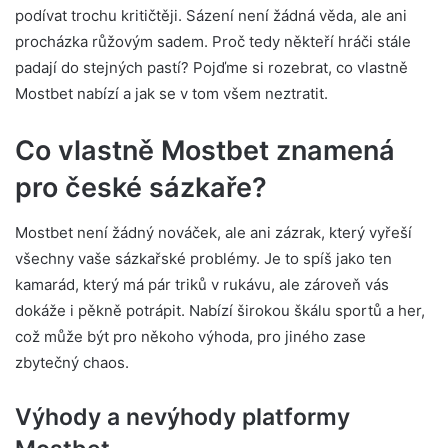
podívat trochu kritičtěji. Sázení není žádná věda, ale ani
procházka růžovým sadem. Proč tedy někteří hráči stále
padají do stejných pastí? Pojďme si rozebrat, co vlastně
Mostbet nabízí a jak se v tom všem neztratit.
Co vlastně Mostbet znamená
pro české sázkaře?
Mostbet není žádný nováček, ale ani zázrak, který vyřeší
všechny vaše sázkařské problémy. Je to spíš jako ten
kamarád, který má pár triků v rukávu, ale zároveň vás
dokáže i pěkně potrápit. Nabízí širokou škálu sportů a her,
což může být pro někoho výhoda, pro jiného zase
zbytečný chaos.
Výhody a nevýhody platformy