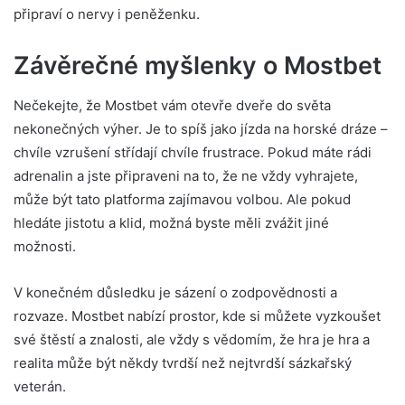
připraví o nervy i peněženku.
Závěrečné myšlenky o Mostbet
Nečekejte, že Mostbet vám otevře dveře do světa
nekonečných výher. Je to spíš jako jízda na horské dráze –
chvíle vzrušení střídají chvíle frustrace. Pokud máte rádi
adrenalin a jste připraveni na to, že ne vždy vyhrajete,
může být tato platforma zajímavou volbou. Ale pokud
hledáte jistotu a klid, možná byste měli zvážit jiné
možnosti.
V konečném důsledku je sázení o zodpovědnosti a
rozvaze. Mostbet nabízí prostor, kde si můžete vyzkoušet
své štěstí a znalosti, ale vždy s vědomím, že hra je hra a
realita může být někdy tvrdší než nejtvrdší sázkařský
veterán.