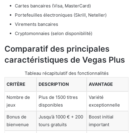
Cartes bancaires (Visa, MasterCard)
Portefeuilles électroniques (Skrill, Neteller)
Virements bancaires
Cryptomonnaies (selon disponibilité)
Comparatif des principales
caractéristiques de Vegas Plus
Tableau récapitulatif des fonctionnalités
CRITÈRE
DESCRIPTION
AVANTAGE
Nombre de
Plus de 1500 titres
Variété
jeux
disponibles
exceptionnelle
Bonus de
Jusqu’à 1000 € + 200
Boost initial
bienvenue
tours gratuits
important