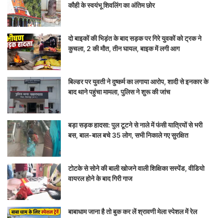
कौही के स्वयंभू शिवलिंग का अंतिम छोर
दो बाइकों की भिड़ंत के बाद सड़क पर गिरे युवकों को ट्रक ने
कुचला, 2 की मौत, तीन घायल, बाइक में लगी आग
बिल्डर पर युवती ने दुष्कर्म का लगाया आरोप, शादी से इनकार के
बाद थाने पहुंचा मामला, पुलिस ने शुरू की जांच
बड़ा सड़क हादसा: पुल टूटने से नाले में फंसी यात्रियों से भरी
बस, बाल-बाल बचे 35 लोग, सभी निकाले गए सुरक्षित
टोटके से सोने की बाली खोजने वाली शिक्षिका सस्पेंड, वीडियो
वायरल होने के बाद गिरी गाज
बाबाधाम जाना है तो बुक कर लें श्रावणी मेला स्पेशल में रेल