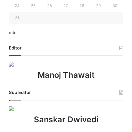
24
25
26
27
28
29
30
31
« Jul
Editor
Manoj Thawait
Sub Editor
Sanskar Dwivedi