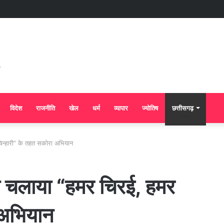
विदेश
राजनीति
खेल
धर्म
व्यापार
ज्योतिष
छत्तीसगढ़
िन्हारी” के तहत सकोरा अभियान
े चलाया “हमर चिरई, हमर
 अभियान