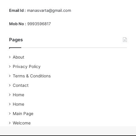
Email Id :
manasvarta@gmail.com
Mob No :
9993596817
Pages
About
Privacy Policy
Terms & Conditions
Contact
Home
Home
Main Page
Welcome