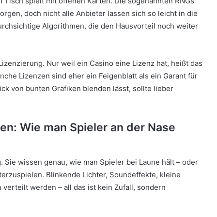
am Tisch spielt mit offenen Karten. Die sogenannten RNGs
gen, doch nicht alle Anbieter lassen sich so leicht in die
rchsichtige Algorithmen, die den Hausvorteil noch weiter
 Lizenzierung. Nur weil ein Casino eine Lizenz hat, heißt das
nche Lizenzen sind eher ein Feigenblatt als ein Garant für
ick von bunten Grafiken blenden lässt, sollte lieber
len: Wie man Spieler an der Nase
 Sie wissen genau, wie man Spieler bei Laune hält – oder
erzuspielen. Blinkende Lichter, Soundeffekte, kleine
erteilt werden – all das ist kein Zufall, sondern