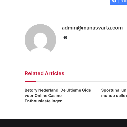
Face
admin@manasvarta.com
Website
Related Articles
Betory Nederland: De Ultieme Gids
Sportuna: un
voor Online Casino
mondo delle
Enthousiastelingen