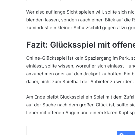
Wer also auf lange Sicht spielen will, sollte sich 
blenden lassen, sondern auch einen Blick auf die 
zumindest ein kleiner Schutzschild gegen allzu gro
Fazit: Glücksspiel mit off
Online-Glücksspiel ist kein Spaziergang im Park, 
einlässt, sollte wissen, worauf er sich einlässt –
anzunehmen oder auf den Jackpot zu hoffen. Ein 
dabei, nicht zum Spielball der Anbieter zu werden.
Am Ende bleibt Glücksspiel ein Spiel mit dem Zufal
auf der Suche nach dem großen Glück ist, sollte s
lieber mit offenen Augen und einem klaren Kopf sp