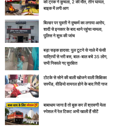
को ट्रक ने कुचला, 2 की मौत, तीन घायल,
बाइक में लगी आग
बिल्डर पर युवती ने दुष्कर्म का लगाया आरोप,
शादी से इनकार के बाद थाने पहुंचा मामला,
पुलिस ने शुरू की जांच
बड़ा सड़क हादसा: पुल टूटने से नाले में फंसी
यात्रियों से भरी बस, बाल-बाल बचे 35 लोग,
सभी निकाले गए सुरक्षित
टोटके से सोने की बाली खोजने वाली शिक्षिका
सस्पेंड, वीडियो वायरल होने के बाद गिरी गाज
बाबाधाम जाना है तो बुक कर लें श्रावणी मेला
स्पेशल में रेल टिकट अभी खाली हैं सीटें