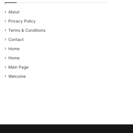
About
Privacy Policy
Terms & Conditions
Contact
Home
Home
Main Page
Welcome