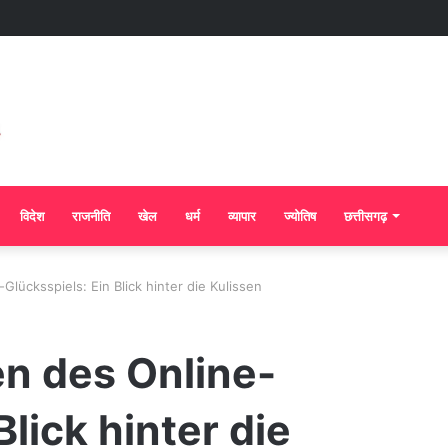
विदेश
राजनीति
खेल
धर्म
व्यापार
ज्योतिष
छत्तीसगढ़
Glücksspiels: Ein Blick hinter die Kulissen
en des Online-
Blick hinter die