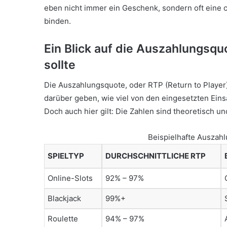
eben nicht immer ein Geschenk, sondern oft eine c
binden.
Ein Blick auf die Auszahlungsquo
sollte
Die Auszahlungsquote, oder RTP (Return to Player),
darüber geben, wie viel von den eingesetzten Einsä
Doch auch hier gilt: Die Zahlen sind theoretisch u
Beispielhafte Auszahl
SPIELTYP
DURCHSCHNITTLICHE RTP
Online-Slots
92% – 97%
Blackjack
99%+
Roulette
94% – 97%