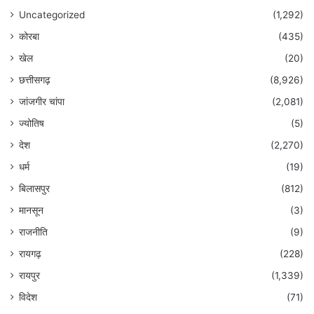
Uncategorized
(1,292)
कोरबा
(435)
खेल
(20)
छत्तीसगढ़
(8,926)
जांजगीर चांपा
(2,081)
ज्योतिष
(5)
देश
(2,270)
धर्म
(19)
बिलासपुर
(812)
मानसून
(3)
राजनीति
(9)
रायगढ़
(228)
रायपुर
(1,339)
विदेश
(71)