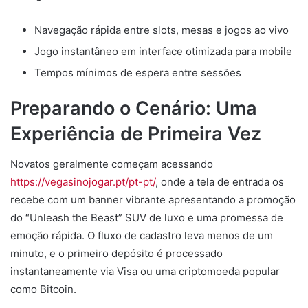
Navegação rápida entre slots, mesas e jogos ao vivo
Jogo instantâneo em interface otimizada para mobile
Tempos mínimos de espera entre sessões
Preparando o Cenário: Uma
Experiência de Primeira Vez
Novatos geralmente começam acessando
https://vegasinojogar.pt/pt-pt/
, onde a tela de entrada os
recebe com um banner vibrante apresentando a promoção
do “Unleash the Beast” SUV de luxo e uma promessa de
emoção rápida. O fluxo de cadastro leva menos de um
minuto, e o primeiro depósito é processado
instantaneamente via Visa ou uma criptomoeda popular
como Bitcoin.