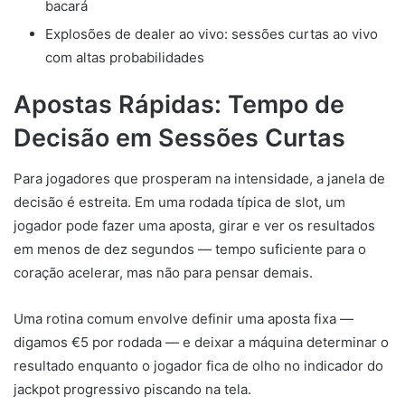
bacará
Explosões de dealer ao vivo: sessões curtas ao vivo
com altas probabilidades
Apostas Rápidas: Tempo de
Decisão em Sessões Curtas
Para jogadores que prosperam na intensidade, a janela de
decisão é estreita. Em uma rodada típica de slot, um
jogador pode fazer uma aposta, girar e ver os resultados
em menos de dez segundos — tempo suficiente para o
coração acelerar, mas não para pensar demais.
Uma rotina comum envolve definir uma aposta fixa —
digamos €5 por rodada — e deixar a máquina determinar o
resultado enquanto o jogador fica de olho no indicador do
jackpot progressivo piscando na tela.