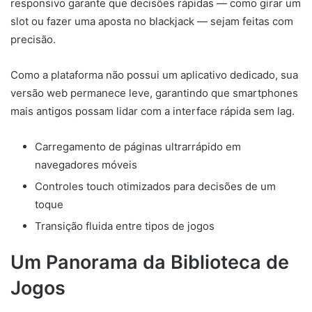
responsivo garante que decisões rápidas — como girar um
slot ou fazer uma aposta no blackjack — sejam feitas com
precisão.
Como a plataforma não possui um aplicativo dedicado, sua
versão web permanece leve, garantindo que smartphones
mais antigos possam lidar com a interface rápida sem lag.
Carregamento de páginas ultrarrápido em
navegadores móveis
Controles touch otimizados para decisões de um
toque
Transição fluida entre tipos de jogos
Um Panorama da Biblioteca de
Jogos