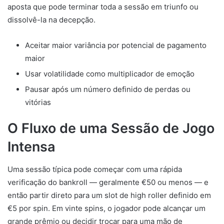
aposta que pode terminar toda a sessão em triunfo ou
dissolvê-la na decepção.
Aceitar maior variância por potencial de pagamento
maior
Usar volatilidade como multiplicador de emoção
Pausar após um número definido de perdas ou
vitórias
O Fluxo de uma Sessão de Jogo
Intensa
Uma sessão típica pode começar com uma rápida
verificação do bankroll — geralmente €50 ou menos — e
então partir direto para um slot de high roller definido em
€5 por spin. Em vinte spins, o jogador pode alcançar um
grande prêmio ou decidir trocar para uma mão de