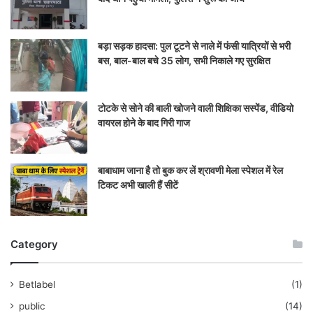
बड़ा सड़क हादसा: पुल टूटने से नाले में फंसी यात्रियों से भरी
बस, बाल-बाल बचे 35 लोग, सभी निकाले गए सुरक्षित
टोटके से सोने की बाली खोजने वाली शिक्षिका सस्पेंड, वीडियो
वायरल होने के बाद गिरी गाज
बाबाधाम जाना है तो बुक कर लें श्रावणी मेला स्पेशल में रेल
टिकट अभी खाली हैं सीटें
Category
Betlabel
(1)
public
(14)