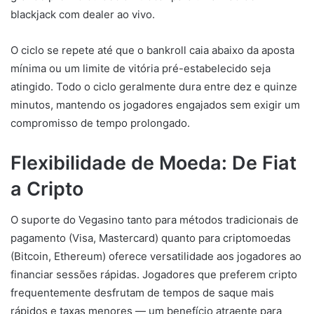
blackjack com dealer ao vivo.
O ciclo se repete até que o bankroll caia abaixo da aposta
mínima ou um limite de vitória pré-estabelecido seja
atingido. Todo o ciclo geralmente dura entre dez e quinze
minutos, mantendo os jogadores engajados sem exigir um
compromisso de tempo prolongado.
Flexibilidade de Moeda: De Fiat
a Cripto
O suporte do Vegasino tanto para métodos tradicionais de
pagamento (Visa, Mastercard) quanto para criptomoedas
(Bitcoin, Ethereum) oferece versatilidade aos jogadores ao
financiar sessões rápidas. Jogadores que preferem cripto
frequentemente desfrutam de tempos de saque mais
rápidos e taxas menores — um benefício atraente para