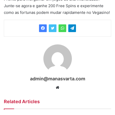
Junte-se agora e ganhe 200 Free Spins e experimente
como as fortunas podem mudar rapidamente no Vegasino!
admin@manasvarta.com
Website
Related Articles