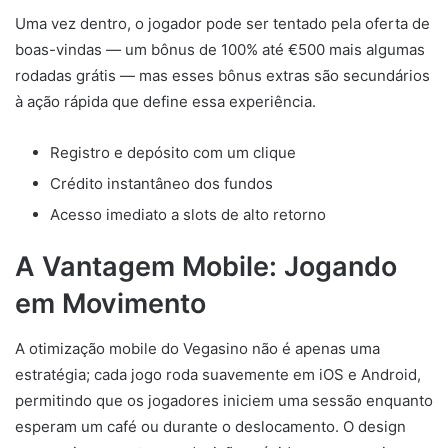
Uma vez dentro, o jogador pode ser tentado pela oferta de
boas-vindas — um bônus de 100% até €500 mais algumas
rodadas grátis — mas esses bônus extras são secundários
à ação rápida que define essa experiência.
Registro e depósito com um clique
Crédito instantâneo dos fundos
Acesso imediato a slots de alto retorno
A Vantagem Mobile: Jogando
em Movimento
A otimização mobile do Vegasino não é apenas uma
estratégia; cada jogo roda suavemente em iOS e Android,
permitindo que os jogadores iniciem uma sessão enquanto
esperam um café ou durante o deslocamento. O design