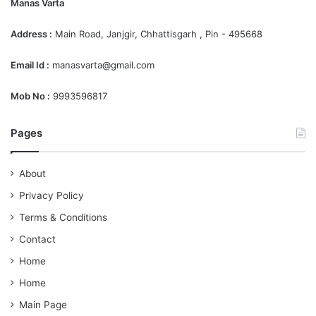
Manas Varta
Address :
Main Road, Janjgir, Chhattisgarh , Pin - 495668
Email Id :
manasvarta@gmail.com
Mob No :
9993596817
Pages
About
Privacy Policy
Terms & Conditions
Contact
Home
Home
Main Page