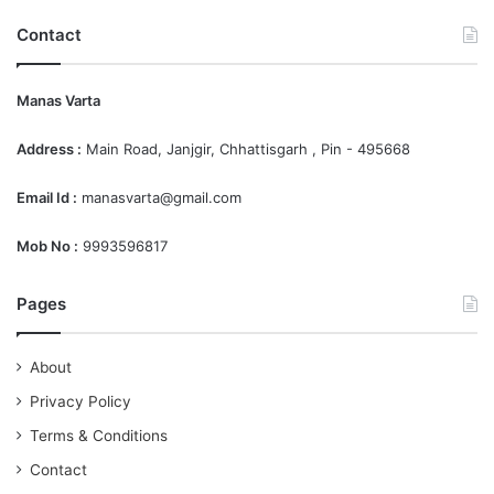
Contact
Manas Varta
Address :
Main Road, Janjgir, Chhattisgarh , Pin - 495668
Email Id :
manasvarta@gmail.com
Mob No :
9993596817
Pages
About
Privacy Policy
Terms & Conditions
Contact