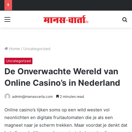
Menu
S
fo
Home
/
Uncategorized
Uncategorized
De Onverwachte Wereld van
Online Casino’s in Nederland
admin@manasvarta.com
2 minutes read
Online casino’s lijken soms op een wild westen vol
neonlichten en digitale fruitautomaten die je als een
magneet naar je scherm trekken. Maar voordat je denkt dat