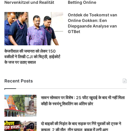
Nervenkitzel und Realität
Betting Online
Ontdek de Toekomst van
Online Gokken: Een
Diepgaande Analyse van
GTBet
केजरीवाल की जमानत को लेकर 150
वकीलों ने लिखी CJI को चिट्ठी, हाईकोर्ट
के जज पर उठाए सवाल
Recent Posts
सावन सोमवार पर विशेष : 25 फीट खुदाई के बाद भी नहीं मिला
कौही के स्वयंभू शिवलिंग का अंतिम छोर
दो बाइकों की भिड़ंत के बाद सड़क पर गिरे युवकों को ट्रक ने
कुचला, 2 की मौत, तीन घायल, बाइक में लगी आग