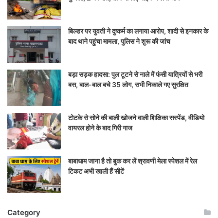
बिल्डर पर युवती ने दुष्कर्म का लगाया आरोप, शादी से इनकार के
बाद थाने पहुंचा मामला, पुलिस ने शुरू की जांच
बड़ा सड़क हादसा: पुल टूटने से नाले में फंसी यात्रियों से भरी
बस, बाल-बाल बचे 35 लोग, सभी निकाले गए सुरक्षित
टोटके से सोने की बाली खोजने वाली शिक्षिका सस्पेंड, वीडियो
वायरल होने के बाद गिरी गाज
बाबाधाम जाना है तो बुक कर लें श्रावणी मेला स्पेशल में रेल
टिकट अभी खाली हैं सीटें
Category