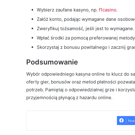
Wybierz zaufane kasyno, np.
f1casino
.
Załóż konto, podając wymagane dane osobow
Zweryfikuj tożsamość, jeśli jest to wymagane.
Wpłać środki za pomocą preferowanej metody 
Skorzystaj z bonusu powitalnego i zacznij gra
Podsumowanie
Wybór odpowiedniego kasyna online to klucz do saty
oferty gier, bonusów oraz metod płatności pozwal
potrzeb. Pamiętaj o odpowiedzialnej grze i korzyst
przyjemnością płynącą z hazardu online.
Face