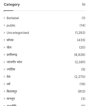
Category
Betlabel
(1)
public
(14)
Uncategorized
(1,292)
कोरबा
(435)
खेल
(20)
छत्तीसगढ़
(8,926)
जांजगीर चांपा
(2,081)
ज्योतिष
(5)
देश
(2,270)
धर्म
(19)
बिलासपुर
(812)
मानसून
(3)