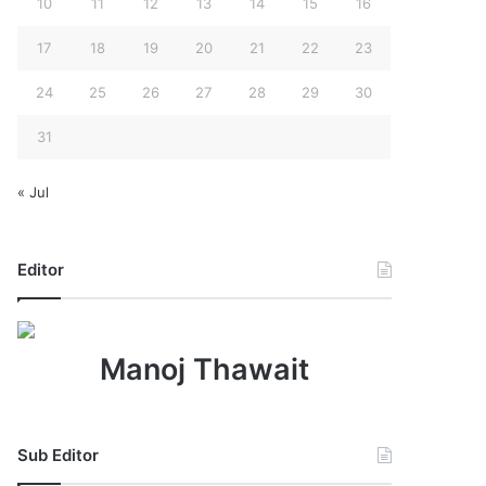
10
11
12
13
14
15
16
17
18
19
20
21
22
23
24
25
26
27
28
29
30
31
« Jul
Editor
Manoj Thawait
Sub Editor