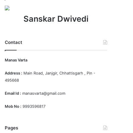
Sanskar Dwivedi
Contact
Manas Varta
Address :
Main Road, Janjgir, Chhattisgarh , Pin -
495668
Email Id :
manasvarta@gmail.com
Mob No :
9993596817
Pages