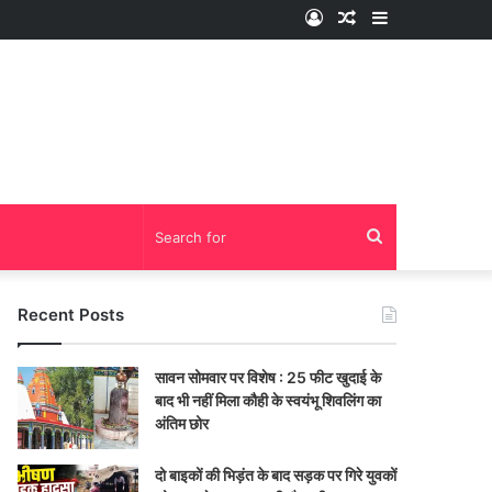
Log
Random
Sidebar
In
Article
Search
for
Recent Posts
सावन सोमवार पर विशेष : 25 फीट खुदाई के
बाद भी नहीं मिला कौही के स्वयंभू शिवलिंग का
अंतिम छोर
दो बाइकों की भिड़ंत के बाद सड़क पर गिरे युवकों