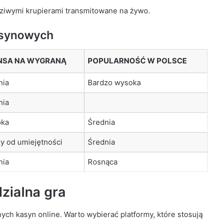
ziwymi krupierami transmitowane na żywo.
asynowych
NSA NA WYGRANĄ
POPULARNOŚĆ W POLSCE
nia
Bardzo wysoka
nia
ka
Średnia
ży od umiejętności
Średnia
nia
Rosnąca
zialna gra
ch kasyn online. Warto wybierać platformy, które stosują