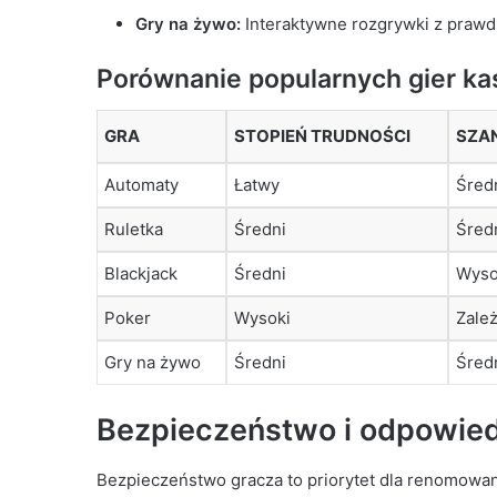
Gry na żywo:
Interaktywne rozgrywki z prawd
Porównanie popularnych gier k
GRA
STOPIEŃ TRUDNOŚCI
SZA
Automaty
Łatwy
Śred
Ruletka
Średni
Śred
Blackjack
Średni
Wyso
Poker
Wysoki
Zale
Gry na żywo
Średni
Śred
Bezpieczeństwo i odpowied
Bezpieczeństwo gracza to priorytet dla renomowany