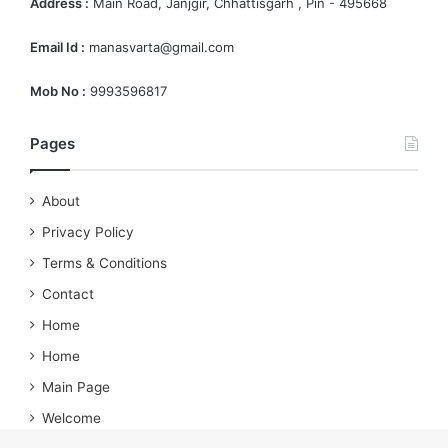
Address :
Main Road, Janjgir, Chhattisgarh , Pin - 495668
Email Id :
manasvarta@gmail.com
Mob No :
9993596817
Pages
About
Privacy Policy
Terms & Conditions
Contact
Home
Home
Main Page
Welcome