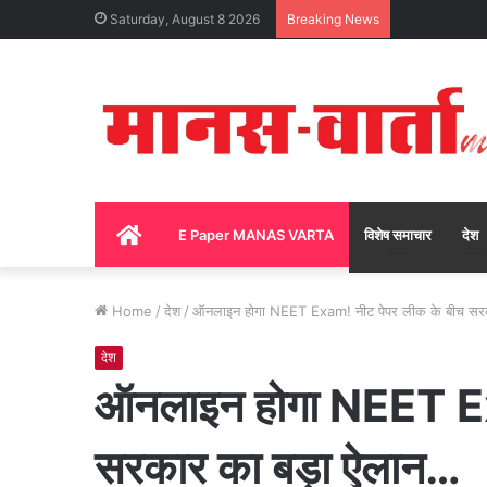
Saturday, August 8 2026
Breaking News
Home
E Paper MANAS VARTA
विशेष समाचार
देश
Home
/
देश
/
ऑनलाइन होगा NEET Exam! नीट पेपर लीक के बीच सर
देश
ऑनलाइन होगा NEET Ex
सरकार का बड़ा ऐलान…