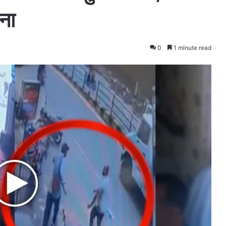
ना
0
1 minute read