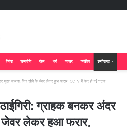
विदेश
राजनीति
खेल
धर्म
व्यापार
ज्योतिष
छत्तीसगढ़
 अंदर घुसा बदमाश, फिर सोने के जेवर लेकर हुआ फरार, CCTV में कैद हो गई घटना
ं उठाईगिरी: ग्राहक बनकर अंदर
े जेवर लेकर हुआ फरार,