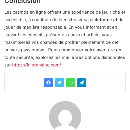
Conclusion
Les casinos en ligne offrent une expérience de jeu riche et
accessible, à condition de bien choisir sa plateforme et de
jouer de manière responsable. En vous informant et en
suivant les conseils présentés dans cet article, vous
maximiserez vos chances de profiter pleinement de cet
univers passionnant. Pour commencer votre aventure en
toute sécurité, explorez les meilleures options disponibles
sur
https://fr-gransino.com/
.