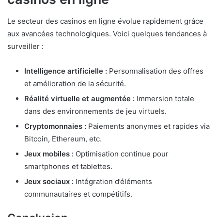
Le secteur des casinos en ligne évolue rapidement grâce
aux avancées technologiques. Voici quelques tendances à
surveiller :
Intelligence artificielle :
Personnalisation des offres
et amélioration de la sécurité.
Réalité virtuelle et augmentée :
Immersion totale
dans des environnements de jeu virtuels.
Cryptomonnaies :
Paiements anonymes et rapides via
Bitcoin, Ethereum, etc.
Jeux mobiles :
Optimisation continue pour
smartphones et tablettes.
Jeux sociaux :
Intégration d’éléments
communautaires et compétitifs.