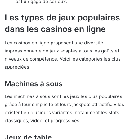
est un gage de sérieux.
Les types de jeux populaires
dans les casinos en ligne
Les casinos en ligne proposent une diversité
impressionnante de jeux adaptés à tous les goûts et
niveaux de compétence. Voici les catégories les plus
appréciées :
Machines à sous
Les machines à sous sont les jeux les plus populaires
grâce à leur simplicité et leurs jackpots attractifs. Elles
existent en plusieurs variantes, notamment les slots
classiques, vidéo, et progressives.
Jeux de table