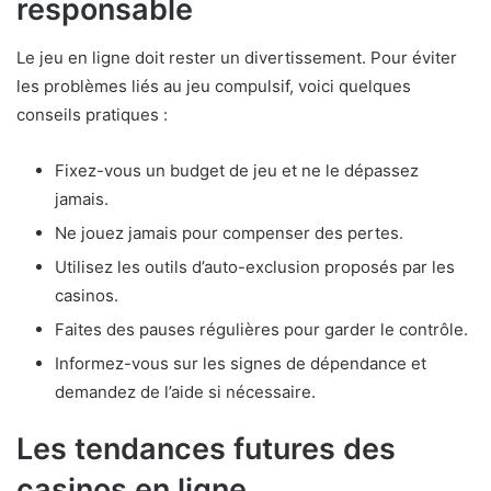
responsable
Le jeu en ligne doit rester un divertissement. Pour éviter
les problèmes liés au jeu compulsif, voici quelques
conseils pratiques :
Fixez-vous un budget de jeu et ne le dépassez
jamais.
Ne jouez jamais pour compenser des pertes.
Utilisez les outils d’auto-exclusion proposés par les
casinos.
Faites des pauses régulières pour garder le contrôle.
Informez-vous sur les signes de dépendance et
demandez de l’aide si nécessaire.
Les tendances futures des
casinos en ligne