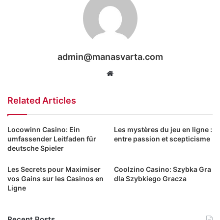
admin@manasvarta.com
Website
Related Articles
Locowinn Casino: Ein
Les mystères du jeu en ligne :
umfassender Leitfaden für
entre passion et scepticisme
deutsche Spieler
Les Secrets pour Maximiser
Coolzino Casino: Szybka Gra
vos Gains sur les Casinos en
dla Szybkiego Gracza
Ligne
Recent Posts