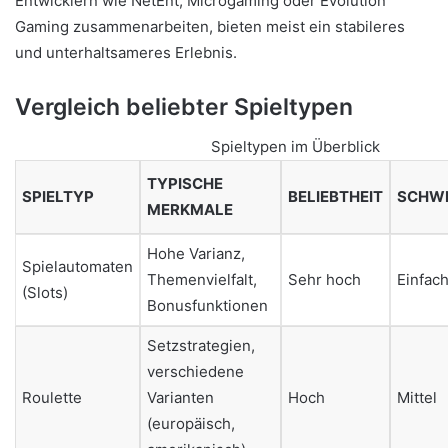
Entwicklern wie NetEnt, Microgaming oder Evolution
Gaming zusammenarbeiten, bieten meist ein stabileres
und unterhaltsameres Erlebnis.
Vergleich beliebter Spieltypen
Spieltypen im Überblick
TYPISCHE
SPIELTYP
BELIEBTHEIT
SCHWI
MERKMALE
Hohe Varianz,
Spielautomaten
Themenvielfalt,
Sehr hoch
Einfac
(Slots)
Bonusfunktionen
Setzstrategien,
verschiedene
Roulette
Varianten
Hoch
Mittel
(europäisch,