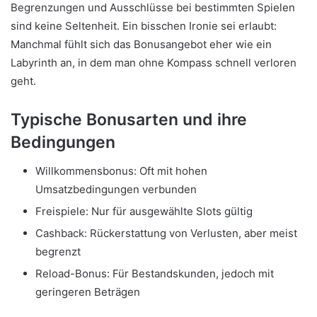
Begrenzungen und Ausschlüsse bei bestimmten Spielen
sind keine Seltenheit. Ein bisschen Ironie sei erlaubt:
Manchmal fühlt sich das Bonusangebot eher wie ein
Labyrinth an, in dem man ohne Kompass schnell verloren
geht.
Typische Bonusarten und ihre
Bedingungen
Willkommensbonus: Oft mit hohen
Umsatzbedingungen verbunden
Freispiele: Nur für ausgewählte Slots gültig
Cashback: Rückerstattung von Verlusten, aber meist
begrenzt
Reload-Bonus: Für Bestandskunden, jedoch mit
geringeren Beträgen