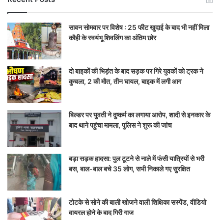
सावन सोमवार पर विशेष : 25 फीट खुदाई के बाद भी नहीं मिला
कौही के स्वयंभू शिवलिंग का अंतिम छोर
दो बाइकों की भिड़ंत के बाद सड़क पर गिरे युवकों को ट्रक ने
कुचला, 2 की मौत, तीन घायल, बाइक में लगी आग
बिल्डर पर युवती ने दुष्कर्म का लगाया आरोप, शादी से इनकार के
बाद थाने पहुंचा मामला, पुलिस ने शुरू की जांच
बड़ा सड़क हादसा: पुल टूटने से नाले में फंसी यात्रियों से भरी
बस, बाल-बाल बचे 35 लोग, सभी निकाले गए सुरक्षित
टोटके से सोने की बाली खोजने वाली शिक्षिका सस्पेंड, वीडियो
वायरल होने के बाद गिरी गाज