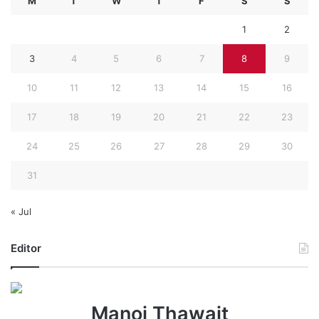
M
T
W
T
F
S
S
1
2
3
4
5
6
7
8
9
10
11
12
13
14
15
16
17
18
19
20
21
22
23
24
25
26
27
28
29
30
31
« Jul
Editor
Manoj Thawait