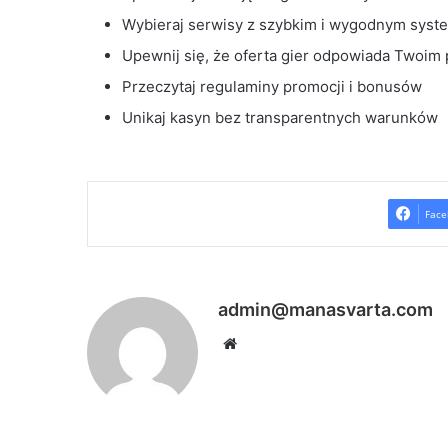
Wybieraj serwisy z szybkim i wygodnym syst
Upewnij się, że oferta gier odpowiada Twoim
Przeczytaj regulaminy promocji i bonusów
Unikaj kasyn bez transparentnych warunków
Face
admin@manasvarta.com
Website