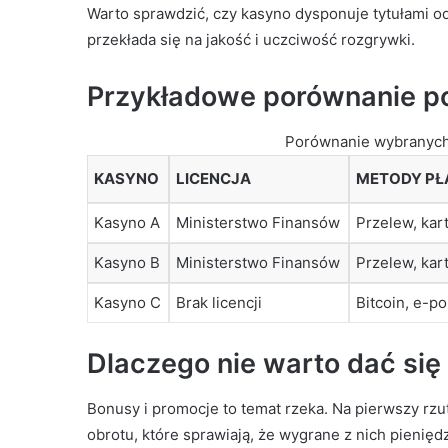
Warto sprawdzić, czy kasyno dysponuje tytułami
przekłada się na jakość i uczciwość rozgrywki.
Przykładowe porównanie po
Porównanie wybranych
KASYNO
LICENCJA
METODY PŁ
Kasyno A
Ministerstwo Finansów
Przelew, kart
Kasyno B
Ministerstwo Finansów
Przelew, kar
Kasyno C
Brak licencji
Bitcoin, e-po
Dlaczego nie warto dać si
Bonusy i promocje to temat rzeka. Na pierwszy rzu
obrotu, które sprawiają, że wygrane z nich pienięd