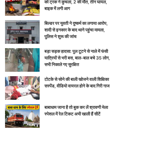
को ट्रक ने कुचला, 2 की मौत, तीन घायल,
बाइक में लगी आग
बिल्डर पर युवती ने दुष्कर्म का लगाया आरोप,
शादी से इनकार के बाद थाने पहुंचा मामला,
पुलिस ने शुरू की जांच
बड़ा सड़क हादसा: पुल टूटने से नाले में फंसी
यात्रियों से भरी बस, बाल-बाल बचे 35 लोग,
सभी निकाले गए सुरक्षित
टोटके से सोने की बाली खोजने वाली शिक्षिका
सस्पेंड, वीडियो वायरल होने के बाद गिरी गाज
बाबाधाम जाना है तो बुक कर लें श्रावणी मेला
स्पेशल में रेल टिकट अभी खाली हैं सीटें