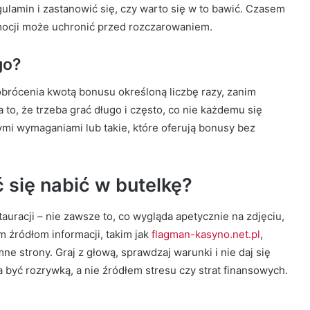
egulamin i zastanowić się, czy warto się w to bawić. Czasem
mocji może uchronić przed rozczarowaniem.
go?
obrócenia kwotą bonusu określoną liczbę razy, zanim
to, że trzeba grać długo i często, co nie każdemu się
mi wymaganiami lub takie, które oferują bonusy bez
 się nabić w butelkę?
uracji – nie zawsze to, co wygląda apetycznie na zdjęciu,
 źródłom informacji, takim jak
flagman-kasyno.net.pl
,
emne strony. Graj z głową, sprawdzaj warunki i nie daj się
być rozrywką, a nie źródłem stresu czy strat finansowych.