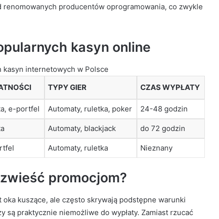
 od renomowanych producentów oprogramowania, co zwykle
pularnych kasyn online
 kasyn internetowych w Polsce
ATNOŚCI
TYPY GIER
CZAS WYPŁATY
a, e-portfel
Automaty, ruletka, poker
24-48 godzin
ta
Automaty, blackjack
do 72 godzin
rtfel
Automaty, ruletka
Nieznany
ę zwieść promocjom?
t oka kuszące, ale często skrywają podstępne warunki
zy są praktycznie niemożliwe do wypłaty. Zamiast rzucać