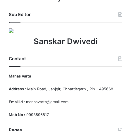
Sub Editor
Sanskar Dwivedi
Contact
Manas Varta
Address :
Main Road, Janjgir, Chhattisgarh , Pin - 495668
Email Id :
manasvarta@gmail.com
Mob No :
9993596817
Pages