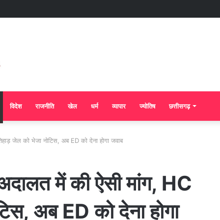
विदेश
राजनीति
खेल
धर्म
व्यापार
ज्योतिष
छत्तीसगढ़
तिहाड़ जेल को भेजा नोटिस, अब ED को देना होगा जवाब
अदालत में की ऐसी मांग, HC
ोटिस, अब ED को देना होगा