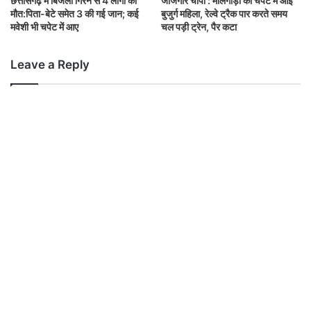
छत्तीसगढ़ में बिजली गिरने से 4 लोगों की
जांजगीर चांपा : मालगाड़ी की चपेट में आई
मौत:पिता-बेटे समेत 3 की गई जान; कई
बुजुर्ग महिला, रेल्वे ट्रैक पार करते समय
मवेशी भी चपेट में आए
चल पड़ी ट्रेन, पैर कटा
Leave a Reply