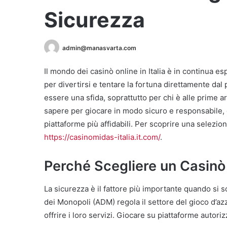
Sicurezza
admin@manasvarta.com
Il mondo dei casinò online in Italia è in continua e
per divertirsi e tentare la fortuna direttamente dal 
essere una sfida, soprattutto per chi è alle prime a
sapere per giocare in modo sicuro e responsabile, c
piattaforme più affidabili. Per scoprire una selezion
https://casinomidas-italia.it.com/
.
Perché Scegliere un Casinò O
La sicurezza è il fattore più importante quando si sc
dei Monopoli (ADM) regola il settore del gioco d’a
offrire i loro servizi. Giocare su piattaforme autoriz