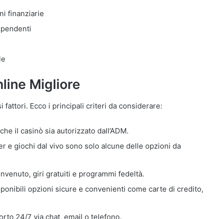
ni finanziarie
dipendenti
le
line Migliore
fattori. Ecco i principali criteri da considerare:
he il casinò sia autorizzato dall’ADM.
ker e giochi dal vivo sono solo alcune delle opzioni da
nvenuto, giri gratuiti e programmi fedeltà.
ponibili opzioni sicure e convenienti come carte di credito,
rto 24/7 via chat, email o telefono.