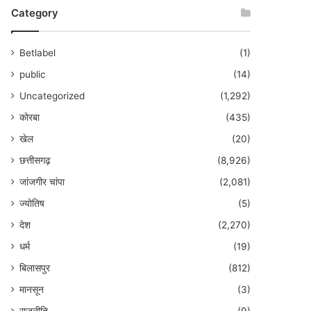
Category
Betlabel
(1)
public
(14)
Uncategorized
(1,292)
कोरबा
(435)
खेल
(20)
छत्तीसगढ़
(8,926)
जांजगीर चांपा
(2,081)
ज्योतिष
(5)
देश
(2,270)
धर्म
(19)
बिलासपुर
(812)
मानसून
(3)