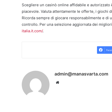
Scegliere un casinò online affidabile e autorizzato
piacevole. Valuta attentamente le offerte, i giochi d
Ricorda sempre di giocare responsabilmente e di ut
controllo. Per una selezione aggiornata dei migliori 
italia.it.com/
.
Face
admin@manasvarta.com
Website