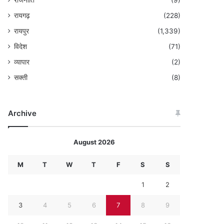
राजनीति
(9)
रायगढ़
(228)
रायपुर
(1,339)
विदेश
(71)
व्यापार
(2)
सक्ती
(8)
Archive
August 2026
M
T
W
T
F
S
S
1
2
3
4
5
6
7
8
9