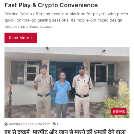
Fast Play & Crypto Convenience
Slottica Casino offers an excellent platform for players who prefer
quick, on-the-go gaming sessions. Its mobile‑optimized design
ensures seamless access…
Read More »
छत्तीसगढ़
admin@manasvarta.com
0
बहू से दुष्कर्म, मारपीट और जान से मारने की धमकी देने वाला