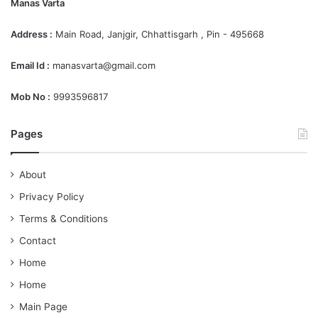
Manas Varta
Address :
Main Road, Janjgir, Chhattisgarh , Pin - 495668
Email Id :
manasvarta@gmail.com
Mob No :
9993596817
Pages
About
Privacy Policy
Terms & Conditions
Contact
Home
Home
Main Page