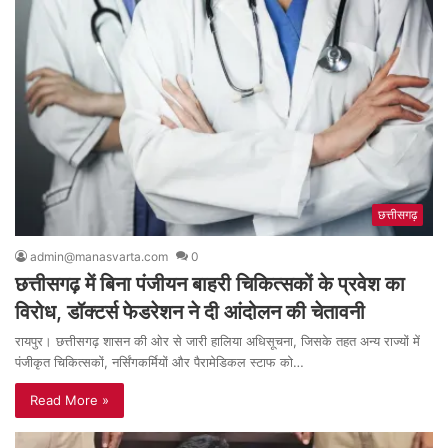
छत्तीसगढ़
admin@manasvarta.com
0
छत्तीसगढ़ में बिना पंजीयन बाहरी चिकित्सकों के प्रवेश का
विरोध, डॉक्टर्स फेडरेशन ने दी आंदोलन की चेतावनी
रायपुर। छत्तीसगढ़ शासन की ओर से जारी हालिया अधिसूचना, जिसके तहत अन्य राज्यों में
पंजीकृत चिकित्सकों, नर्सिंगकर्मियों और पैरामेडिकल स्टाफ को…
Read More »