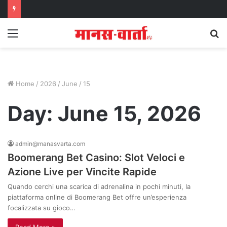
Menu
S
fo
Home
/
2026
/
June
/
15
Day:
June 15, 2026
admin@manasvarta.com
Boomerang Bet Casino: Slot Veloci e
Azione Live per Vincite Rapide
Quando cerchi una scarica di adrenalina in pochi minuti, la
piattaforma online di Boomerang Bet offre un’esperienza
focalizzata su gioco…