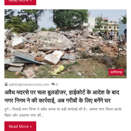
Read More »
छत्तीसगढ़
admin@manasvarta.com
0
अवैध मदरसे पर चला बुलडोजर, हाईकोर्ट के आदेश के बाद
नगर निगम ने की कार्रवाई, अब गरीबों के लिए बनेंगे घर
दुर्ग। भिलाई नगर निगम ने अवैध कब्जा पर बड़ी कार्रवाई की है। अयप्पा नगर स्थित आनंद
विहार और उल्लास नगर की…
Read More »