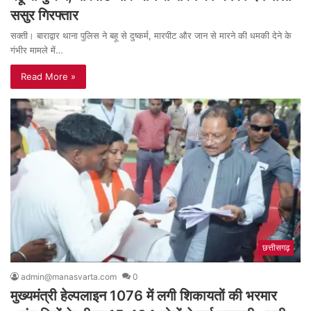
ससुर गिरफ्तार
सक्ती। बाराद्वार थाना पुलिस ने बहू से दुष्कर्म, मारपीट और जान से मारने की धमकी देने के
गंभीर मामले में…
Read More »
छत्तीसगढ़
admin@manasvarta.com
0
मुख्यमंत्री हेल्पलाइन 1076 में लगी शिकायतों की भरमार