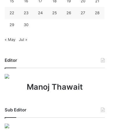
15
16
17
18
19
20
21
22
23
24
25
26
27
28
29
30
« May
Jul »
Editor
Manoj Thawait
Sub Editor