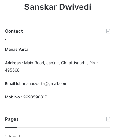
Sanskar Dwivedi
Contact
Manas Varta
Address :
Main Road, Janjgir, Chhattisgarh , Pin -
495668
Email Id :
manasvarta@gmail.com
Mob No :
9993596817
Pages
About