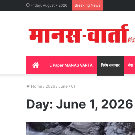
Friday, August 7 2026
Breaking News
Home
E Paper MANAS VARTA
विशेष समाचार
देश
Home
/
2026
/
June
/
01
Day:
June 1, 2026