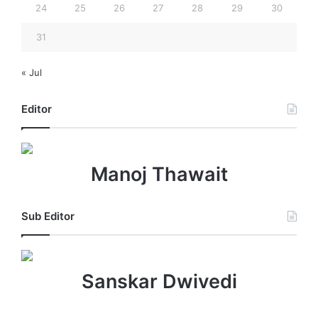
24
25
26
27
28
29
30
31
« Jul
Editor
Manoj Thawait
Sub Editor
Sanskar Dwivedi