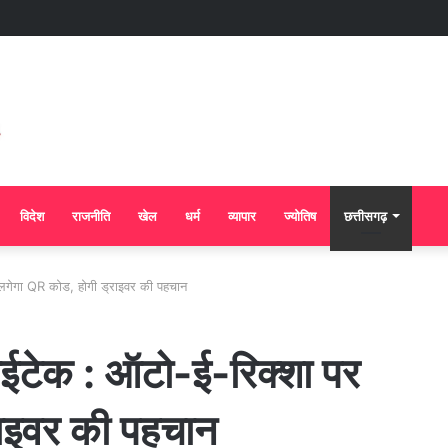
विदेश
राजनीति
खेल
धर्म
व्यापार
ज्योतिष
छत्तीसगढ़
पर लगेगा QR कोड, होगी ड्राइवर की पहचान
 हाईटेक : ऑटो-ई-रिक्शा पर
राइवर की पहचान